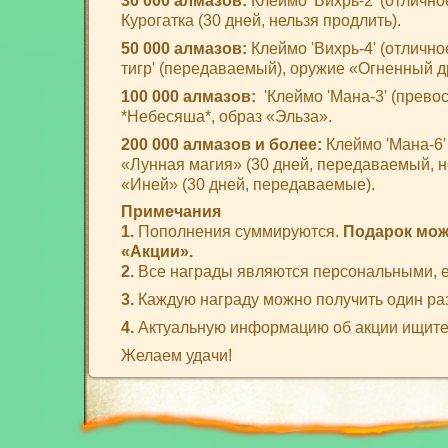
30 000 алмазов:
Клеймо 'Вихрь-2' (отлично
Курогатка (30 дней, нельзя продлить).
50 000 алмазов:
Клеймо 'Вихрь-4' (отлично
тигр' (передаваемый), оружие «Огненный д
100 000 алмазов:
'Клеймо 'Мана-3' (превос
*Небесяша*, образ «Эльза».
200 000 алмазов и более:
Клеймо 'Мана-6'
«Лунная магия» (30 дней, передаваемый, н
«Иней» (30 дней, передаваемые).
Примечания
1
.
Пополнения суммируются.
Подарок мож
«Акции».
2.
Все награды являются персональными, ес
3.
Каждую награду можно получить один раз
4.
Актуальную информацию об акции ищите
Желаем удачи!