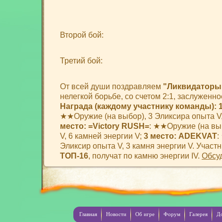
Второй бой:
Третий бой:
От всей души поздравляем
"Ликвидаторы
нелегкой борьбе, со счетом 2:1, заслуженн
Награда (каждому участнику команды):
★★Оружие (на выбор), 3 Эликсира опыта V,
место: =Victory RUSH=
: ★★Оружие (на вы
V, 6 камней энергии V;
3 место: ADEKVAT
:
Эликсир опыта V, 3 камня энергии V. Учас
ТОП-16
, получат по камню энергии IV.
Обсу
Главная
Новости
Об игре
Форум
Галерея
Д