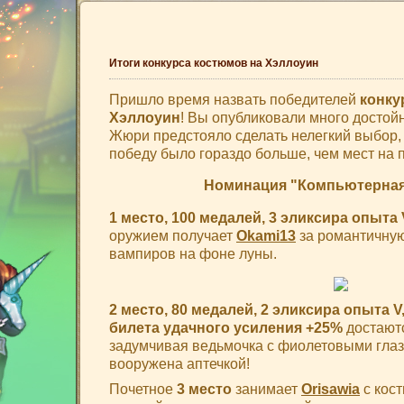
Итоги конкурса костюмов на Хэллоуин
Пришло время назвать победителей
конку
Хэллоуин
! Вы опубликовали много достой
Жюри предстояло сделать нелегкий выбор,
победу было гораздо больше, чем мест на 
Номинация "Компьютерная
1 место, 100 медалей, 3 эликсира опыта
оружием получает
Okami13
за романтичную
вампиров на фоне луны.
2 место, 80 медалей, 2 эликсира опыта V
билета удачного усиления +25%
достают
задумчивая ведьмочка с фиолетовыми глаз
вооружена аптечкой!
Почетное
3 место
занимает
Orisawia
с кос