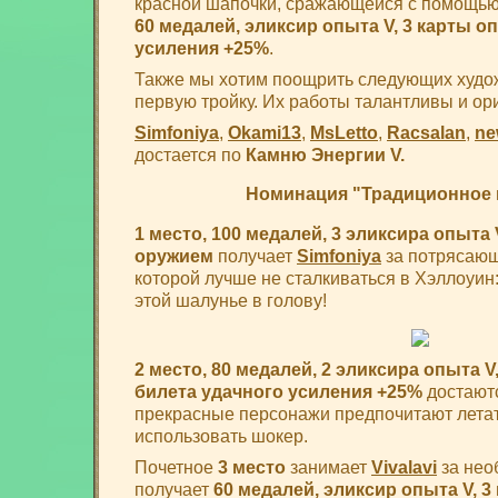
красной шапочки, сражающейся с помощью
60 медалей, эликсир опыта V, 3 карты о
усиления +25%
.
Также мы хотим поощрить следующих худо
первую тройку. Их работы талантливы и ор
Simfoniya
,
Okami13
,
MsLetto
,
Racsalan
,
ne
достается по
Камню Энергии V.
Номинация "Традиционное 
1 место, 100 медалей, 3 эликсира опыта
оружием
получает
Simfoniya
за потрясающ
которой лучше не сталкиваться в Хэллоуин:
этой шалунье в голову!
2 место, 80 медалей, 2 эликсира опыта V
билета удачного усиления +25%
достают
прекрасные персонажи предпочитают летат
использовать шокер.
Почетное
3 место
занимает
Vivalavi
за нео
получает
60 медалей, эликсир опыта V, 3