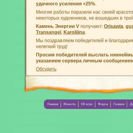
удачного усиления +25%
.
Многие работы поразили нас своей красот
некоторых художников, не вошедших в трой
Камень Энергии V
получают:
Orisawia
,
gu
Transangel
,
Karoliiina
.
Мы поздравляем победителей и благодарим
нелегкий труд!
Просим победителей выслать никнеймы
указанием сервера личным сообщение
Обсудить
Главная
Новости
Об игре
Форум
Галерея
Д