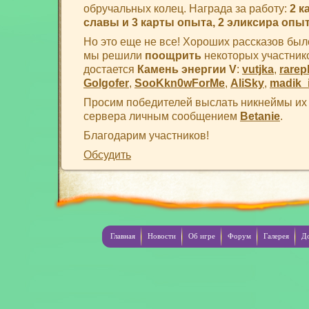
обручальных колец. Награда за работу:
2 к
славы и 3 карты опыта, 2 эликсира опыт
Но это еще не все! Хороших рассказов было
мы решили
поощрить
некоторых участнико
достается
Камень энергии V
:
vutjka
,
rarep
Golgofer
,
SooKkn0wForMe
,
AliSky
,
madik_
Просим победителей выслать никнеймы их
сервера личным сообщением
Betanie
.
Благодарим участников!
Обсудить
Главная
Новости
Об игре
Форум
Галерея
Д