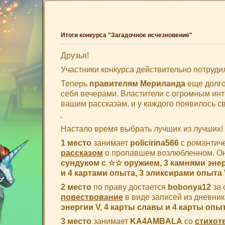
Итоги конкурса "Загадочное исчезновение"
Друзья!
Участники конкурса действительно потрудил
Теперь
правителям Мериланда
еще долго
себя вечерами. Властители с огромным инт
вашим рассказам, и у каждого появилось с
Настало время выбрать лучших из лучших!
1 место
занимает
policirina566
с романтич
рассказом
о пропавшем возлюбленном. Он
сундуком с ☆☆ оружием, 3 камнями энер
и 4 картами опыта, 3 эликсирами опыта 
2 место
по праву достается
bobonya12
за 
повествование
в виде записей из дневник
энергии V, 4 карты славы и 4 карты опыт
3 место
занимает
KA4AMBALA
со
стихот