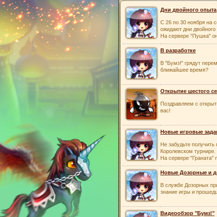
Дни двойного опыта
С 26 по 30 ноября на с
ожидают дни двойного
На сервере "Пушка" он
В разработке
В "Бумз!" грядут пере
ближайшее время?
Открытие шестого с
Поздравляем с открыт
вас!
Новые игровые зада
Не забудьте получить 
Королевском турнире.
На сервере "Граната" 
Новые Дозорные и д
В службе Дозорных пр
знание игры и прошед
Видеообзор "Бумз!"