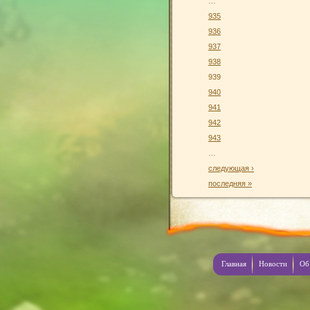
…
935
936
937
938
939
940
941
942
943
…
следующая ›
последняя »
Главная
Новости
Об