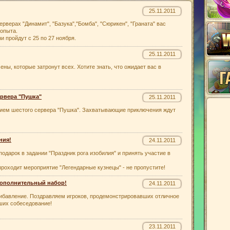
25.11.2011
ерверах "Динамит", "Базука","Бомба", "Сюрикен", "Граната" вас
 опыта.
и пройдут с 25 по 27 ноября.
25.11.2011
мены, которые затронут всех. Хотите знать, что ожидает вас в
ервера "Пушка"
25.11.2011
ием шестого сервера "Пушка". Захватывающие приключения ждут
ния!
24.11.2011
подарок в задании "Праздник рога изобилия" и принять участие в
проходит мероприятие "Легендарные кузнецы" - не пропустите!
ополнительный набор!
24.11.2011
ибавление. Поздравляем игроков, продемонстрировавших отличное
ших собеседование!
23.11.2011