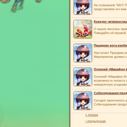
На телеканале "МУЗ Т
представляем его вам
Конкурс четверости
О ваших веселых прик
Поведайте об игровой 
Праздник рога изоб
Наступает Праздник ро
Мероприятие должно с
Осенний «Марафон И
Осенний «Марафон Игр
возможность попасть 
невероятную усидчиво
Собеседования про
Сегодня закончилось р
Собеседования продол
« первая
‹ предыдущая