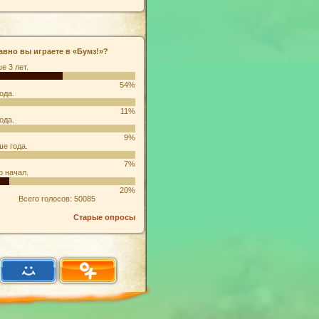
авно вы играете в «Бумз!»?
е 3 лет.
54%
ода.
11%
ода.
9%
е года.
7%
о начал.
20%
Всего голосов: 50085
Старые опросы