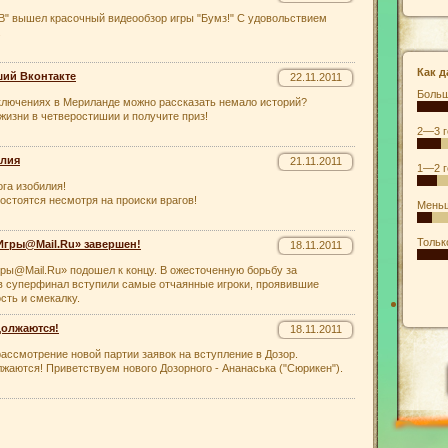
В" вышел красочный видеообзор игры "Бумз!" С удовольствием
.
Как д
ший Вконтакте
22.11.2011
Больш
лючениях в Мериланде можно рассказать немало историй?
жизни в четверостишии и получите приз!
2—3 г
илия
21.11.2011
1—2 г
га изобилия!
остоятся несмотря на происки врагов!
Меньш
Тольк
гры@Mail.Ru» завершен!
18.11.2011
ы@Mail.Ru» подошел к концу. В ожесточенную борьбу за
в суперфинал вступили самые отчаянные игроки, проявившие
сть и смекалку.
должаются!
18.11.2011
ассмотрение новой партии заявок на вступление в Дозор.
жаются! Приветствуем нового Дозорного - Ананаська ("Сюрикен").