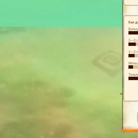
Как д
Больш
2—3 г
1—2 г
Меньш
Тольк