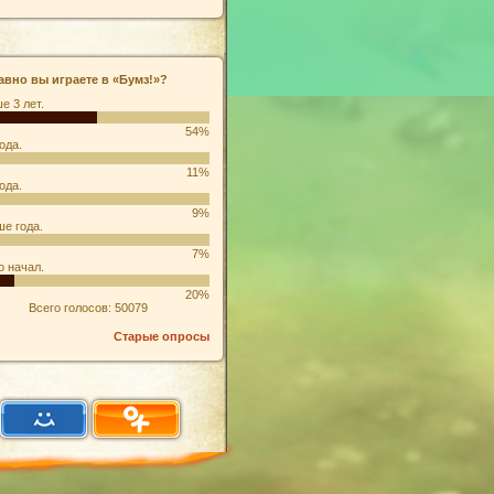
авно вы играете в «Бумз!»?
е 3 лет.
54%
ода.
11%
ода.
9%
е года.
7%
о начал.
20%
Всего голосов: 50079
Старые опросы