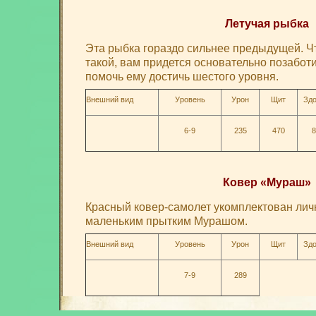
Летучая рыбка
Эта рыбка гораздо сильнее предыдущей. Ч
такой, вам придется основательно позаботи
помочь ему достичь шестого уровня.
Внешний вид
Уровень
Урон
Щит
Здо
6-9
235
470
8
Ковер «Мураш»
Красный ковер-самолет укомплектован ли
маленьким прытким Мурашом.
Внешний вид
Уровень
Урон
Щит
Здо
7-9
289