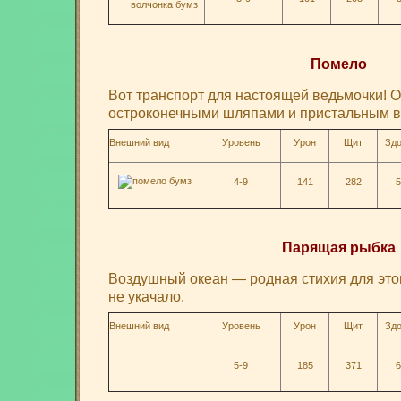
Помело
Вот транспорт для настоящей ведьмочки! О
остроконечными шляпами и пристальным в
Внешний вид
Уровень
Урон
Щит
Здо
4-9
141
282
5
Парящая рыбка
Воздушный океан — родная стихия для этог
не укачало.
Внешний вид
Уровень
Урон
Щит
Здо
5-9
185
371
6