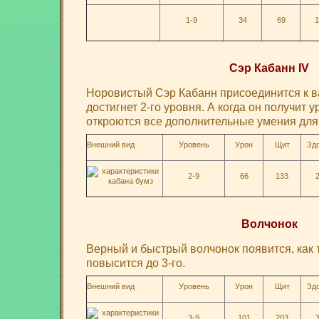
1-9
34
69
1
Сэр Кабанн IV
Норовистый Сэр Кабанн присоединится к ва
достигнет 2-го уровня. А когда он получит у
откроются все дополнительные умения для
Внешний вид
Уровень
Урон
Щит
Зд
2-9
66
133
Волчонок
Верный и быстрый волчонок появится, как 
повысится до 3-го.
Внешний вид
Уровень
Урон
Щит
Зд
3-9
101
203