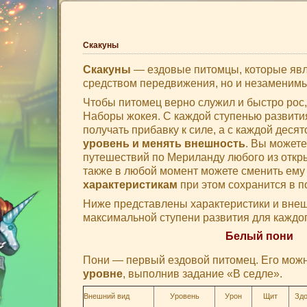
Скакуны
Скакуны
— ездовые питомцы, которые явл
средством передвижения, но и незаменим
Чтобы питомец верно служил и быстро рос
Наборы жокея. С каждой ступенью развития
получать прибавку к силе, а с каждой деся
уровень и менять внешность
. Вы можете
путешествий по Мериланду любого из откры
также в любой момент можете сменить ему
характеристикам
при этом сохранится в 
Ниже представлены характеристики и внеш
максимальной ступени развития для каждог
Белый пони
Пони — первый ездовой питомец. Его можн
уровне
, выполнив задание «В седле».
Внешний вид
Уровень
Урон
Щит
Здо