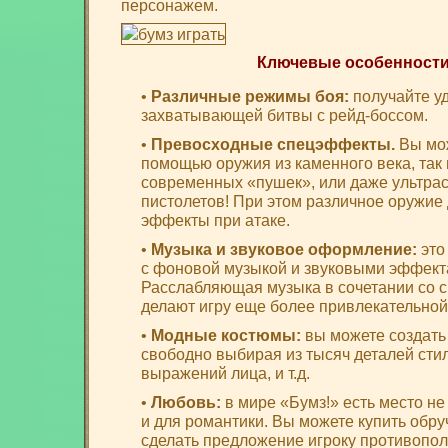
персонажем.
Ключевые особенности
•
Различные режимы боя:
получайте уд
захватывающей битвы с рейд-боссом.
•
Превосходные спецэффекты.
Вы мож
помощью оружия из каменного века, так
современных «пушек», или даже ультр
пистолетов! При этом различное оружие
эффекты при атаке.
•
Музыка и звуковое оформление:
это
с фоновой музыкой и звуковыми эффект
Расслабляющая музыка в сочетании со
делают игру еще более привлекательной
•
Модные костюмы:
вы можете создать
свободно выбирая из тысяч деталей стил
выражений лица, и т.д.
•
Любовь:
в мире «Бумз!» есть место не
и для романтики. Вы можете купить обру
сделать предложение игроку противопол