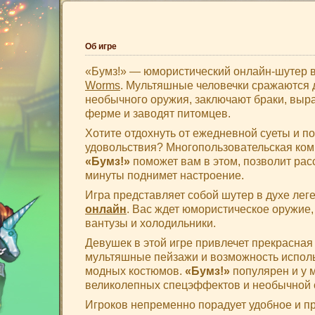
Об игре
«Бумз!» — юмористический онлайн-шутер в
Worms
. Мультяшные человечки сражаются 
необычного оружия, заключают браки, вы
ферме и заводят питомцев.
Хотите отдохнуть от ежедневной суеты и п
удовольствия? Многопользовательская ком
«Бумз!»
поможет вам в этом, позволит рас
минуты поднимет настроение.
Игра представляет собой шутер в духе ле
онлайн
. Вас ждет юмористическое оружие
вантузы и холодильники.
Девушек в этой игре привлечет прекрасная
мультяшные пейзажи и возможность испол
модных костюмов.
«Бумз!»
популярен и у 
великолепных спецэффектов и необычной 
Игроков непременно порадует удобное и п